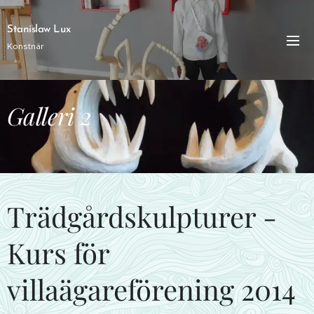
Stanislaw Lux
Konstnär
Galleri 2
Trädgårdskulpturer -
Kurs för
villaägareförening 2014