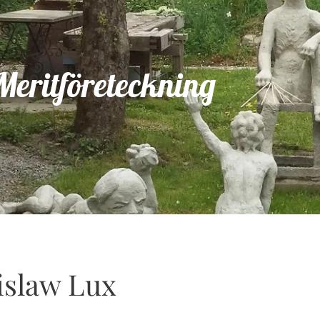
Meritföreteckning
islaw Lux