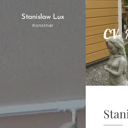
Stanislaw Lux
Konstnär
CV- 
Stan