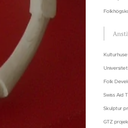
Folkhögskol
Anstä
Kulturhuset
Universitet
Folk Devel
Swiss Aid T
Skulptur p
GTZ projekt