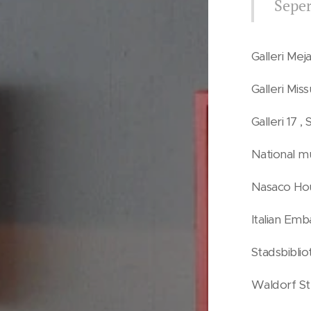
Seper
Galleri Mej
Galleri Mis
Galleri 17 
National m
Nasaco Hou
Italian Emb
Stadsbiblio
Waldorf St