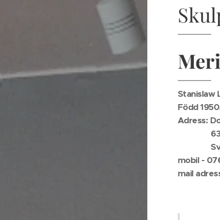
Skul
Meri
Stanislaw 
Född 1950.
Adress: Do
632 32 
Sver
mobil - 07
mail adres