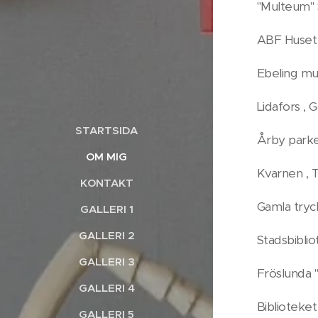
"Multeum" 
ABF Huset ,
Ebeling mus
Lidafors ,
STARTSIDA
Årby parken
OM MIG
Kvarnen , T
KONTAKT
Gamla tryck
GALLERI 1
GALLERI 2
Stadsbiblio
GALLERI 3
Fröslunda "
GALLERI 4
Biblioteket
GALLERI 5