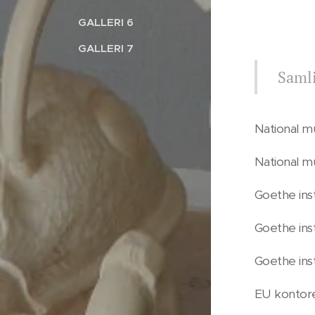
GALLERI 6
GALLERI 7
Samli
National m
National m
Goethe inst
Goethe inst
Goethe inst
EU kontore