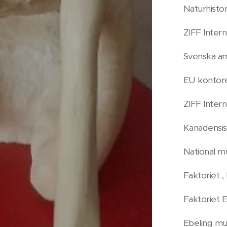
Naturhistor
ZIFF Intern
Svenska am
EU kontore
ZIFF Intern
Kanadensis
National m
Faktoriet ,
Faktoriet E
Ebeling mu