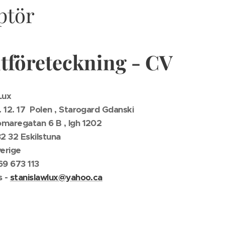
ptör
tföreteckning - CV
Lux
 12. 17 Polen , Starogard Gdanski
maregatan 6 B , lgh 1202
Eskilstuna
ige
69 673 113
s -
stanislawlux@yahoo.ca