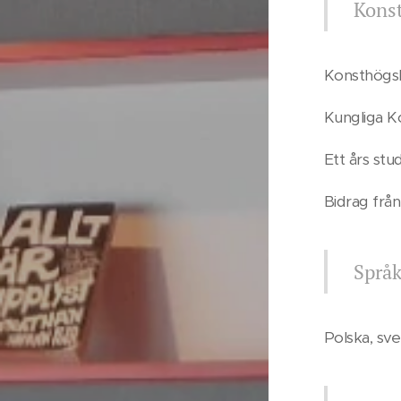
Konst
Konsthögsk
Kungliga K
Ett års st
Bidrag frå
Språ
Polska, sve