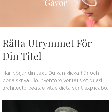
"Gåvor"
Rätta Utrymmet För
Din Titel
Här börjar din text. Du kan klicka här och
börja skriva. Illo inventore veritatis et quasi
architecto beatae vitae dicta sunt explicabo.